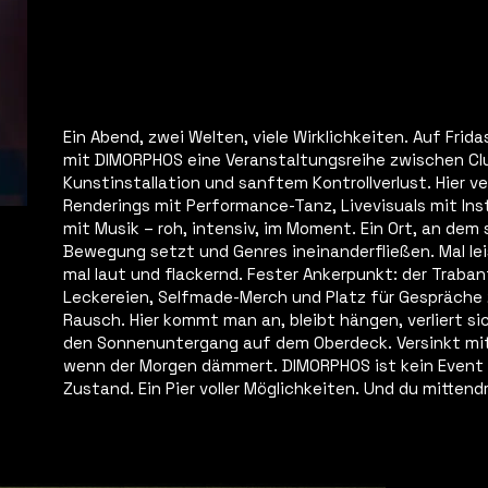
Ein Abend, zwei Welten, viele Wirklichkeiten. Auf Frida
mit DIMORPHOS eine Veranstaltungsreihe zwischen Cl
Kunstinstallation und sanftem Kontrollverlust. Hier v
Renderings mit Performance-Tanz, Livevisuals mit Inst
mit Musik – roh, intensiv, im Moment. Ein Ort, an dem 
Bewegung setzt und Genres ineinanderfließen. Mal le
mal laut und flackernd. Fester Ankerpunkt: der Trabante
Leckereien, Selfmade-Merch und Platz für Gespräche
Rausch. Hier kommt man an, bleibt hängen, verliert si
den Sonnenuntergang auf dem Oberdeck. Versinkt mit
wenn der Morgen dämmert. DIMORPHOS ist kein Event –
Zustand. Ein Pier voller Möglichkeiten. Und du mittendr