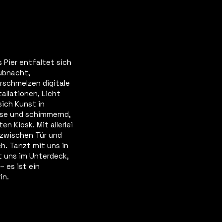
s Pier entfaltet sich
ubnacht,
erschmelzen digitale
allationen, Licht
sich Kunst in
ise und schimmernd,
n Kiosk. Mit allerlei
 zwischen Tür und
ch. Tanzt mit uns in
 uns im Unterdeck,
 es ist ein
in.