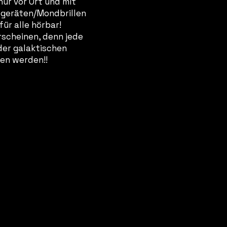
nur vor Ort und mit
geräten/Mondbrillen
für alle hörbar!
rscheinen, denn jede
der galaktischen
ben werden!!