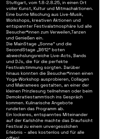
Stuttgart, vom 1.8-2.8.25, in einen Ort
voller Kunst, Kultur und Mitmachaktionen.
Eine bunte Mischung aus Live-Musik,
Workshops, kreativen Aktionen und
entspannter Festivalatmosphäre lud alle
Besucher*innen zum Verweilen,Tanzen
und Genießen ein.
Die MainStage „Sonne“ und die
SecondStage „B612“ boten
abwechslungsreiche Live-Acts, Bands
und DJs, die für die perfekte
Festivalstimmung sorgten. Darüber
hinaus konnten die Besucher*innen einen
Yoga-Workshop ausprobieren, Collagen
und Makramees gestalten, an einer der
kleinen Prinzlesung teilnehmen oder beim
Demokratiestammtisch ins Gespräch
kommen. Kulinarische Angebote
rundeten das Programm ab.
Ein lockeres, entspanntes Miteinander
auf der Karlshöhe machte das Draufsicht
Festival zu einem unvergesslichen
Erlebnis – alles kostenlos und für alle
offen!