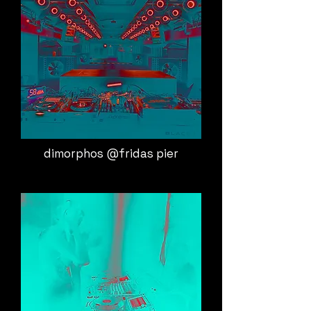
dimorphos @fridas pier