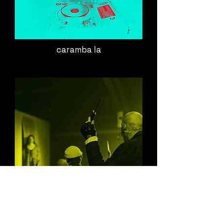
caramba la
liliom