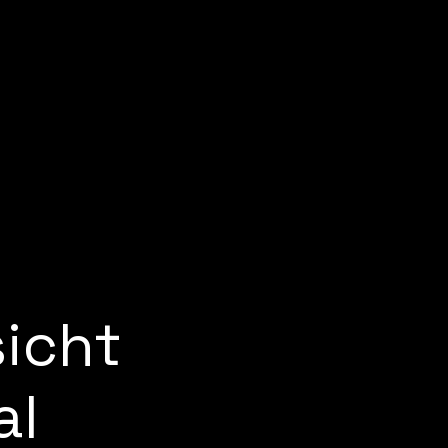
icht
al