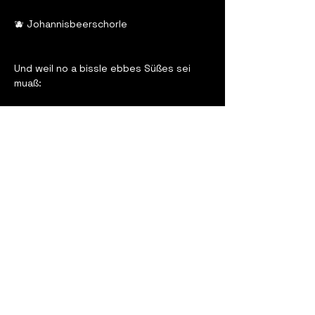
🫐 Johannisbeerschorle
Und weil no a bissle ebbes Süßes sei 
muaß:
🥞 Ab 17:00 Uhr: frisch zubereiteter 
Kaiserschmarrn als Nachtisch!
„Net gschimpft isch globt gnug“ – aber 
bei dem Essen gibt’s garantiert nur Lob! 
😄
Mir freuet ons auf eich! ❤️