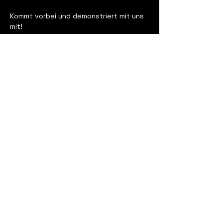
Kommt vorbei und demonstriert mit uns 
mit!
Mehr Infos: 
tanzdemo-stuttgart.de
kontakt
mail:
anfrage@trabanten-
kollektiv.de
adresse: Sparrhärmlingweg 41,
70376 Stuttgart
instagram:
trabanten.kollektiv
impressum
datenschutz
design